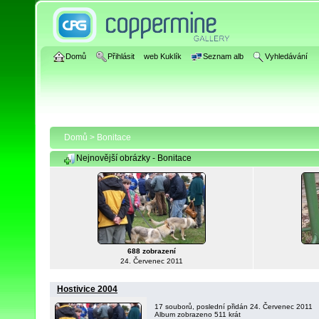
Domů
Přihlásit
web Kuklík
Seznam alb
Vyhledávání
Domů
>
Bonitace
Nejnovější obrázky - Bonitace
688 zobrazení
24. Červenec 2011
Hostivice 2004
17 souborů, poslední přidán 24. Červenec 2011
Album zobrazeno 511 krát