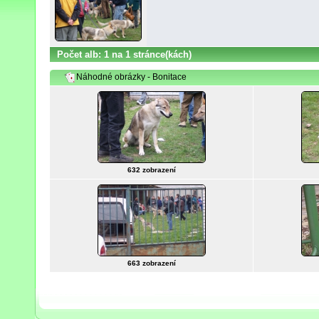
Počet alb: 1 na 1 stránce(kách)
Náhodné obrázky - Bonitace
632 zobrazení
663 zobrazení