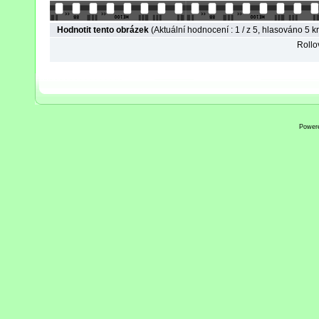
Hodnotit tento obrázek
(Aktuální hodnocení : 1 / z 5, hlasováno 5 kr
Rollov
Power