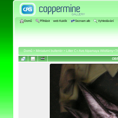
Domů
Přihlásit
web Kuklík
Seznam alb
Vyhledávání
Domů
>
Miniaturní bulteriér
>
Litter C= Ave Alpamaya Wildfámy+Thi
OBR