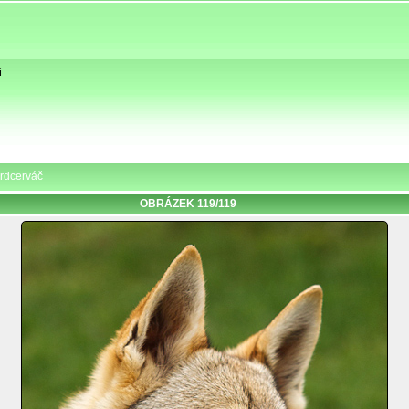
í
Srdcerváč
OBRÁZEK 119/119