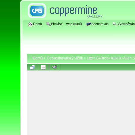
Domů
Přihlásit
web Kuklík
Seznam alb
Vyhledáván
Domů
>
Československý vlčák
>
Litter G=Brook Kuklík+Alien 