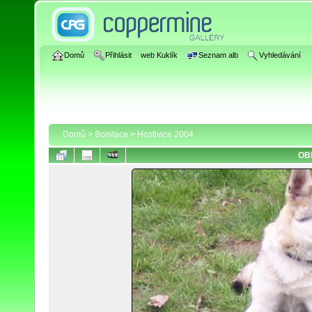
Domů
Přihlásit
web Kuklík
Seznam alb
Vyhledávání
Domů
>
Bonitace
>
Hostivice 2004
OB