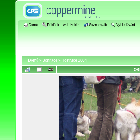
Domů
Přihlásit
web Kuklík
Seznam alb
Vyhledávání
Domů
>
Bonitace
>
Hostivice 2004
OB