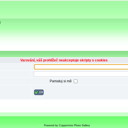
í
Varování, váš prohlížeč neakceptuje skripty s cookies
Pamatuj si mě
OK
Powered by
Coppermine Photo Gallery