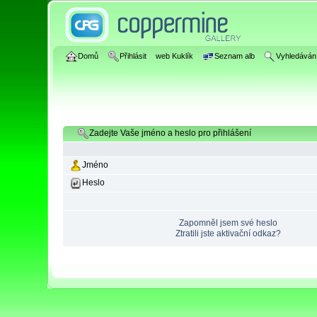
Domů
Přihlásit
web Kuklík
Seznam alb
Vyhledáván
Zadejte Vaše jméno a heslo pro přihlášení
Jméno
Heslo
Zapomněl jsem své heslo
Ztratili jste aktivační odkaz?