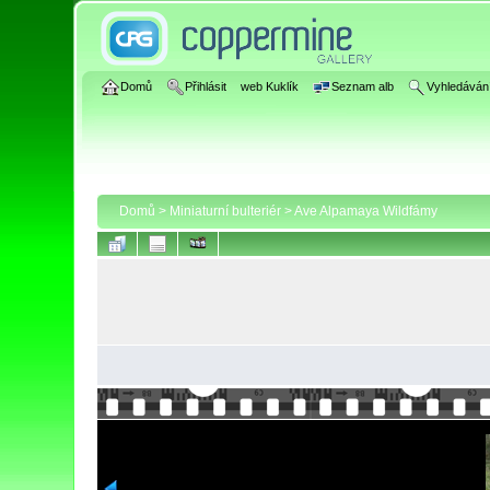
Domů
Přihlásit
web Kuklík
Seznam alb
Vyhledáván
Domů
>
Miniaturní bulteriér
>
Ave Alpamaya Wildfámy