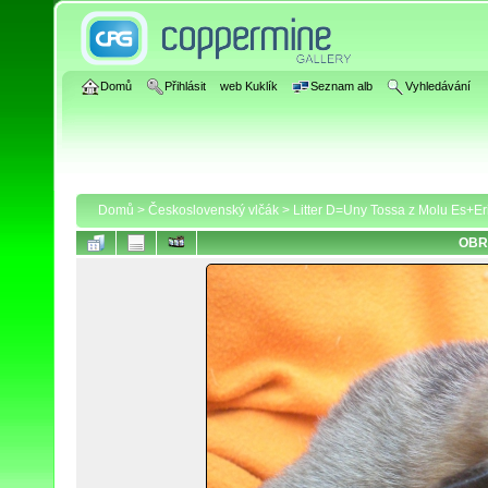
Domů
Přihlásit
web Kuklík
Seznam alb
Vyhledávání
Domů
>
Československý vlčák
>
Litter D=Uny Tossa z Molu Es+E
OBR