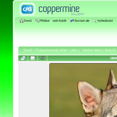
Domů
Přihlásit
web Kuklík
Seznam alb
Vyhledávání
Domů
>
Československý vlčák
>
Litter L - Wolfish Witch z Molu E
OBR