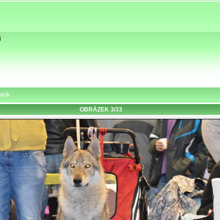
í
klík
OBRÁZEK 3/33