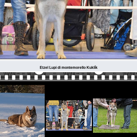
Etzel Lupi di montemorello Kuklík