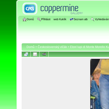
Domů
Přihlásit
web Kuklík
Seznam alb
Vyhledáván
Domů
>
Československý vlčák
>
Etzel lupi di Monte Morello Ku