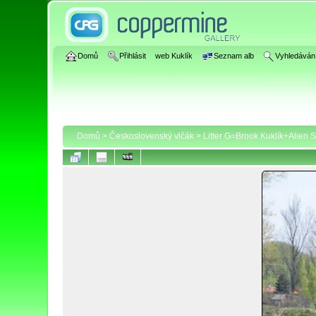
Domů
Přihlásit
web Kuklík
Seznam alb
Vyhledáván
Domů
>
Československý vlčák
>
Litter G=Brook Kuklík+Alien 