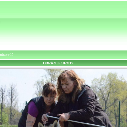
í
Srdcerváč
OBRÁZEK 107/119