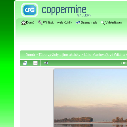
Domů
Přihlásit
web Kuklík
Seznam alb
Vyhledávání
Domů
>
Tábory,výlety a jiné akcičky
>
Itálie-Mantova(krytí Witch a
OB