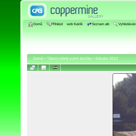
Domů
Přihlásit
web Kuklík
Seznam alb
Vyhledáván
Domů
>
Tábory,výlety a jiné akcičky
>
Dánsko 2010