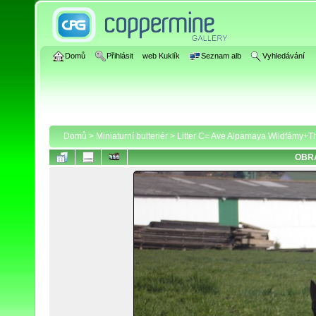
Domů
Přihlásit
web Kuklík
Seznam alb
Vyhledávání
Domů
>
Miniaturní bulteriér
>
Litter C= Ave Alpamaya Wildfámy+Thi
OBRÁ