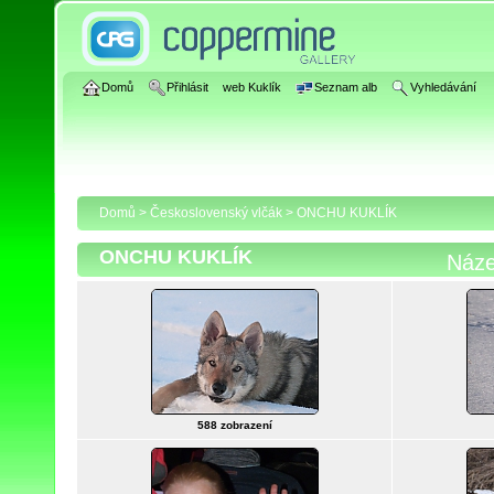
Domů
Přihlásit
web Kuklík
Seznam alb
Vyhledávání
Domů
>
Československý vlčák
>
ONCHU KUKLÍK
ONCHU KUKLÍK
Náz
588 zobrazení