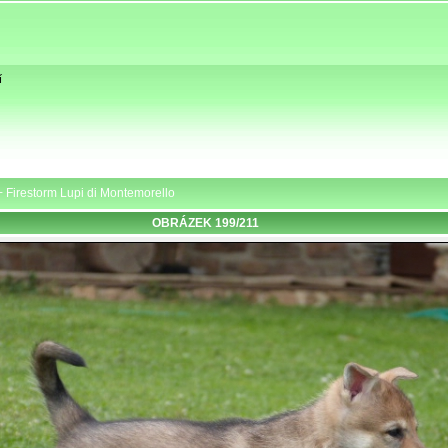
í
s+ Firestorm Lupi di Montemorello
OBRÁZEK 199/211