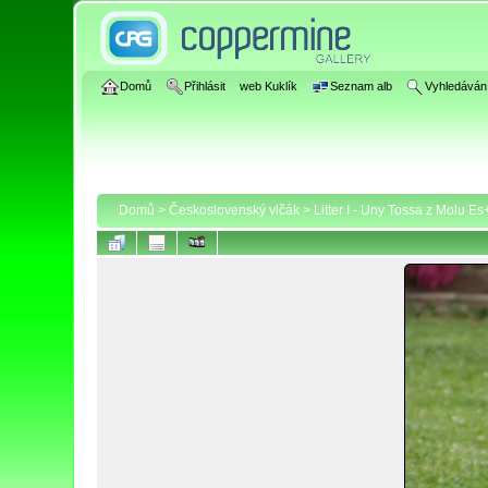
Domů
Přihlásit
web Kuklík
Seznam alb
Vyhledáván
Domů
>
Československý vlčák
>
Litter I - Uny Tossa z Molu E