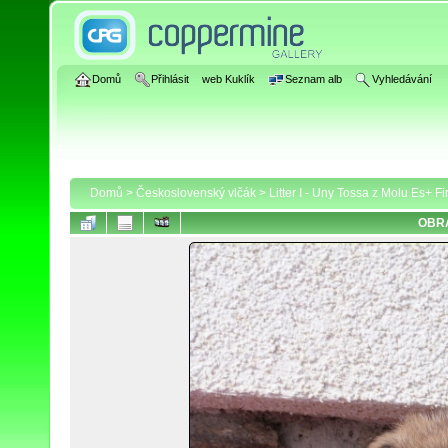
Domů
Přihlásit
web Kuklík
Seznam alb
Vyhledávání
Domů
>
Československý vlčák
>
Litter I - Uny Tossa z Molu Es+ F
OBRÁ