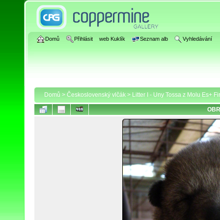
Domů
Přihlásit
web Kuklík
Seznam alb
Vyhledávání
Domů
>
Československý vlčák
>
Litter I - Uny Tossa z Molu Es+ F
OBR