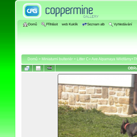
Domů
Přihlásit
web Kuklík
Seznam alb
Vyhledávání
Domů
>
Miniaturní bulteriér
>
Litter C= Ave Alpamaya Wildfámy+Thi
OBRÁ