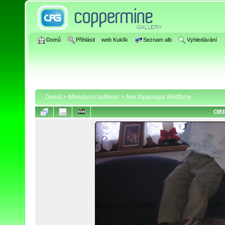
Domů
Přihlásit
web Kuklík
Seznam alb
Vyhledávání
Domů
>
Miniaturní bulteriér
>
Ave Alpamaya Wildfámy
OBR